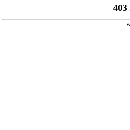
403
W