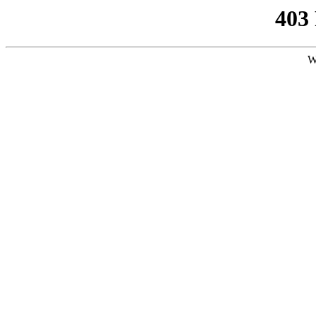
403
W