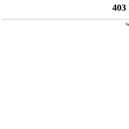
403
W