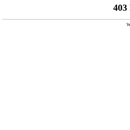
403
W