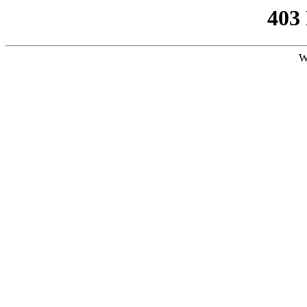
403
W