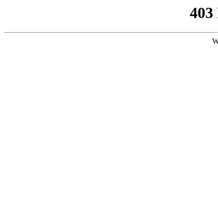
403
W