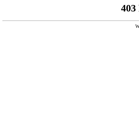
403
W